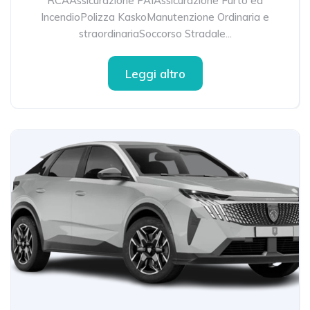
RCAAssicurazione PAIAssicurazione Furto ed
IncendioPolizza KaskoManutenzione Ordinaria e
straordinariaSoccorso Stradale...
Leggi altro