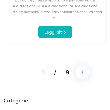
259,00 (i.e.) Nel servizio di noleggio sono inclusi:
Assicurazione RCAAssicurazione PAIAssicurazione
Furto ed IncendioPolizza KaskoManutenzione Ordinaria
e...
Leggi altro
1
/
9
Categorie