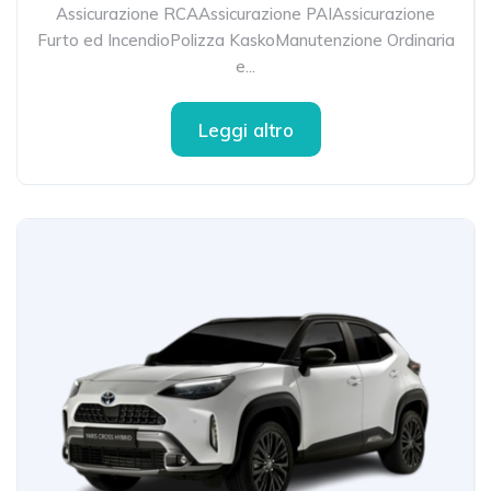
Assicurazione RCAAssicurazione PAIAssicurazione
Furto ed IncendioPolizza KaskoManutenzione Ordinaria
e...
Leggi altro