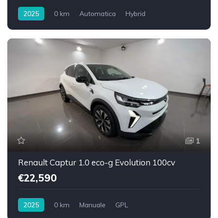
2025
0 km
Automatica
Hybrid
1
Renault Captur 1.0 eco-g Evolution 100cv
€22,590
2025
0 km
Manuale
GPL