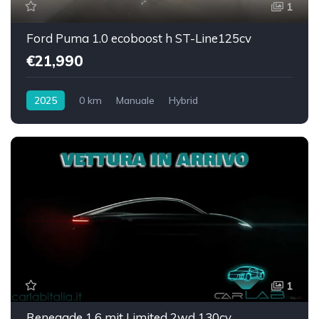
1
Ford Puma 1.0 ecoboost h ST-Line125cv
€21,990
2025
0 km
Manuale
Hybrid
Trazione anteriore
1
Renegade 1.6 mjt Limited 2wd 130cv