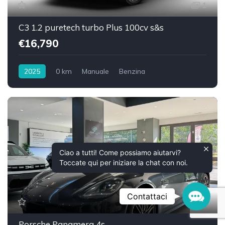
1
C3 1.2 puretech turbo Plus 100cv s&s
€16,790
2025
0 km
Manuale
Benzina
Trazione anteriore
Ciao a tutti! Come possiamo aiutarvi?
Toccate qui per iniziare la chat con noi.
Contac
Contattaci
7
Porsche Panamera 4s