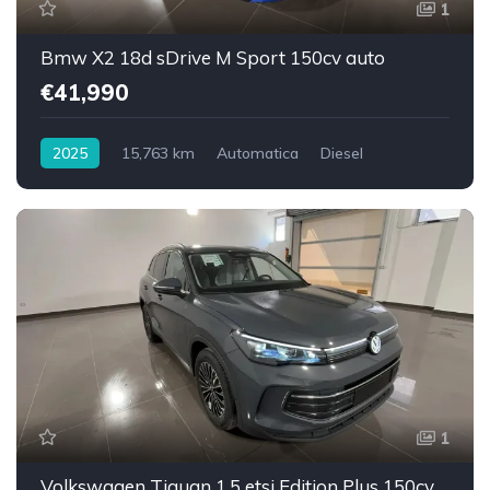
1
Bmw X2 18d sDrive M Sport 150cv auto
€41,990
2025
15,763 km
Automatica
Diesel
Trazione anteriore
1
Volkswagen Tiguan 1.5 etsi Edition Plus 150cv dsg