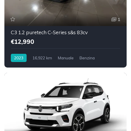
1
C3 1.2 puretech C-Series s&s 83cv
€12,990
2023
16,922 km
Manuale
Benzina
Trazione anteriore