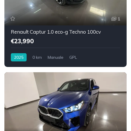
1
Renault Captur 1.0 eco-g Techno 100cv
€23,990
2025
0 km
Manuale
GPL
Trazione anteriore