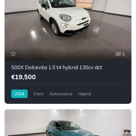
1
500X Dolcevita 1.5 t4 hybrid 130cv dct
€19,500
2024
0 km
Automatica
Hybrid