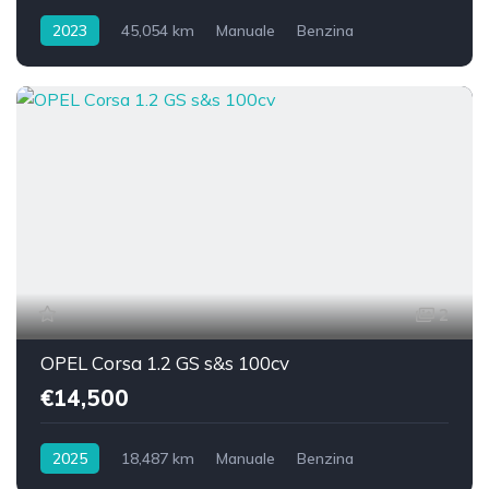
2023
45,054 km
Manuale
Benzina
Trazione anteriore
2
OPEL Corsa 1.2 GS s&s 100cv
€14,500
2025
18,487 km
Manuale
Benzina
Trazione anteriore