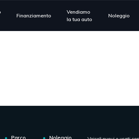
o
Vendiamo
Finanziamento
Noleggio
la tua auto
Parco
Noleggio
Veicoli nuovi e usati co