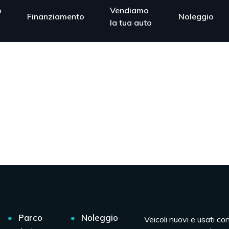
o
Vendiamo
Finanziamento
Noleggio
la tua auto
Parco
Noleggio
Veicoli nuovi e usati co