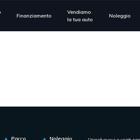
o
Vendiamo
Finanziamento
Noleggio
la tua auto
Parco
Noleggio
Veicoli nuovi e usati co