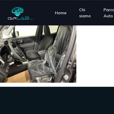
Chi
Parc
Home
siamo
Auto