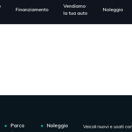
o
Vendiamo
Finanziamento
Noleggio
la tua auto
Parco
Noleggio
Veicoli nuovi e usati co