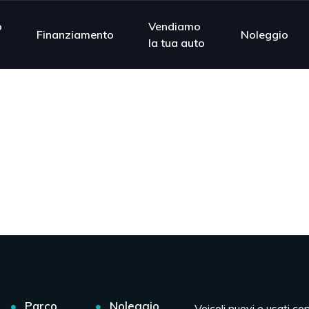
o
Vendiamo
Finanziamento
Noleggio
la tua auto
Parco
Noleggio
Veicoli nuovi e usati co