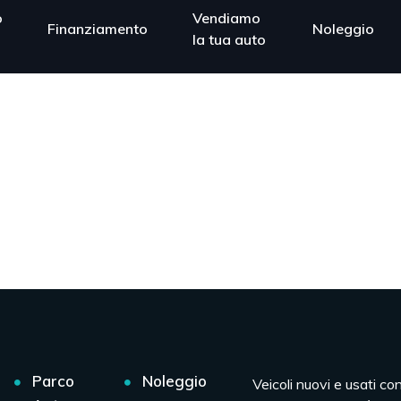
o
Vendiamo
Finanziamento
Noleggio
la tua auto
Parco
Noleggio
Veicoli nuovi e usati co