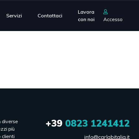
Lavora
Servizi
Contattaci
con noi
Accesso
+39
0823 1241412
n diverse
ezzi più
 clienti
info@carlabitalia.it