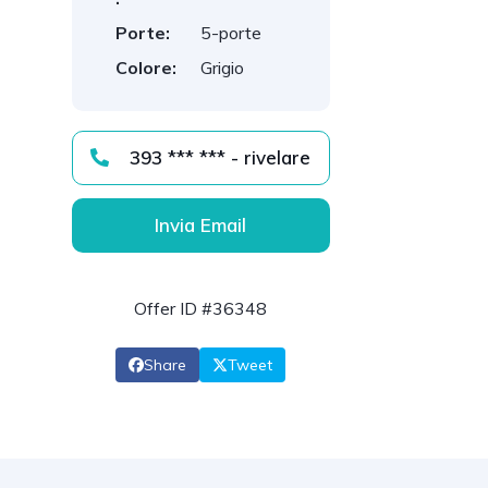
Porte:
5-porte
Colore:
Grigio
393 *** *** - rivelare
Invia Email
Offer ID #36348
Share
Tweet