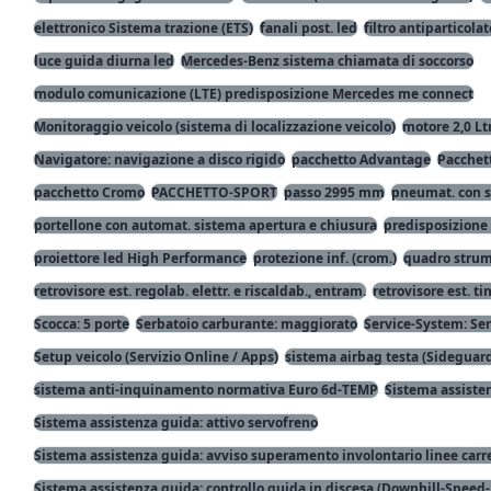
elettronico Sistema trazione (ETS)
fanali post. led
filtro antiparticolat
luce guida diurna led
Mercedes-Benz sistema chiamata di soccorso
modulo comunicazione (LTE) predisposizione Mercedes me connect
Monitoraggio veicolo (sistema di localizzazione veicolo)
motore 2,0 Lt
Navigatore: navigazione a disco rigido
pacchetto Advantage
Pacchett
pacchetto Cromo
PACCHETTO-SPORT
passo 2995 mm
pneumat. con 
portellone con automat. sistema apertura e chiusura
predisposizione 
proiettore led High Performance
protezione inf. (crom.)
quadro strume
retrovisore est. regolab. elettr. e riscaldab., entram.
retrovisore est. ti
Scocca: 5 porte
Serbatoio carburante: maggiorato
Service-System: Ser
Setup veicolo (Servizio Online / Apps)
sistema airbag testa (Sideguar
sistema anti-inquinamento normativa Euro 6d-TEMP
Sistema assisten
Sistema assistenza guida: attivo servofreno
Sistema assistenza guida: avviso superamento involontario linee carre
Sistema assistenza guida: controllo guida in discesa (Downhill-Speed