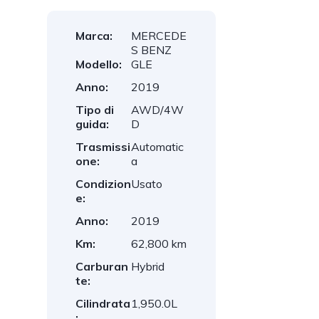
Marca:
MERCEDE
S BENZ
Modello:
GLE
Anno:
2019
Tipo di
AWD/4W
guida:
D
Trasmissi
Automatic
one:
a
Condizion
Usato
e:
Anno:
2019
Km:
62,800 km
Carburan
Hybrid
te:
Cilindrata
1,950.0L
: