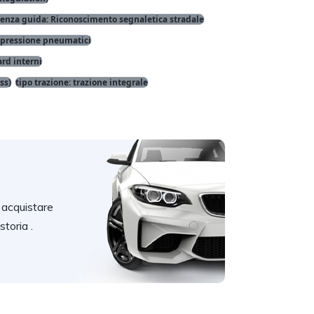
tenza guida: Riconoscimento segnaletica stradale
 pressione pneumatici
rd interni
ss)
tipo trazione: trazione integrale
 acquistare
storia .