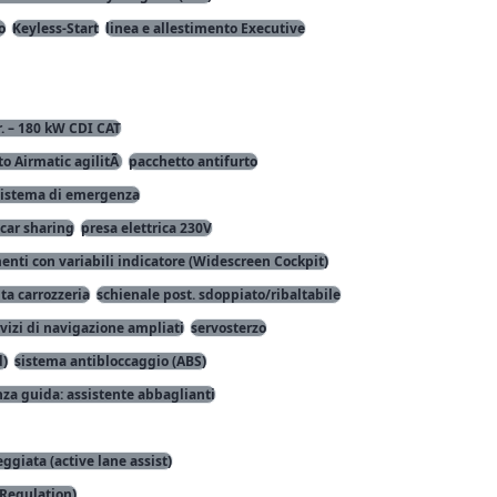
o
Keyless-Start
linea e allestimento Executive
r. – 180 kW CDI CAT
o Airmatic agilitÃ
pacchetto antifurto
sistema di emergenza
car sharing
presa elettrica 230V
nti con variabili indicatore (Widescreen Cockpit)
nta carrozzeria
schienale post. sdoppiato/ribaltabile
vizi di navigazione ampliati
servosterzo
d)
sistema antibloccaggio (ABS)
za guida: assistente abbaglianti
ggiata (active lane assist)
-Regulation)