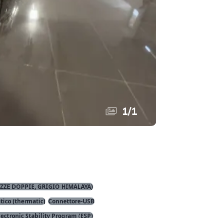
1
/
1
AZZE DOPPIE, GRIGIO HIMALAYA)
tico (thermatic)
Connettore-USB
lectronic Stability Program (ESP)