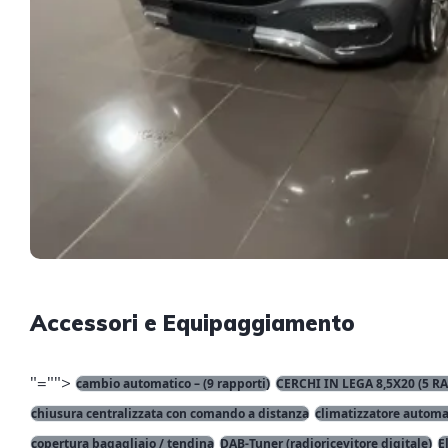
Accessori e Equipaggiamento
"="">
cambio automatico – (9 rapporti)
CERCHI IN LEGA 8,5X20 (5 R
chiusura centralizzata con comando a distanza
climatizzatore automa
copertura bagagliaio / tendina
DAB-Tuner (radioricevitore digitale)
E