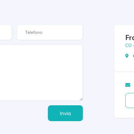
Fr
CO 
Invia