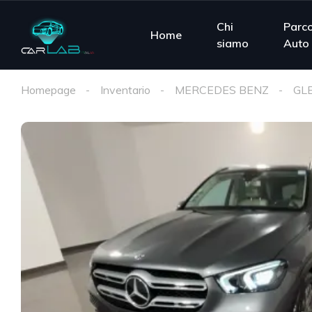
Chi
Parc
Home
siamo
Auto
Homepage
Inventario
MERCEDES BENZ
GL