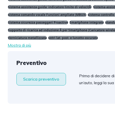
Sistema assistenza guida: indicatore limite di velocitÃ
Sistema assis
sistema comando vocale Funzioni ampliate (MBUX)
sistema controllo
Sistema sicurezza passeggeri Proactive
Smartphone integrato
standa
Supporto di ricarica ad induzione Â per Smartphone (Caricatore wirele
Verniciatura metallizzata
vetri lat. post. e lunotto oscurato
Mostra di più
Preventivo
Prima di decidere di
Scarica preventivo
un’auto, leggi la sua 