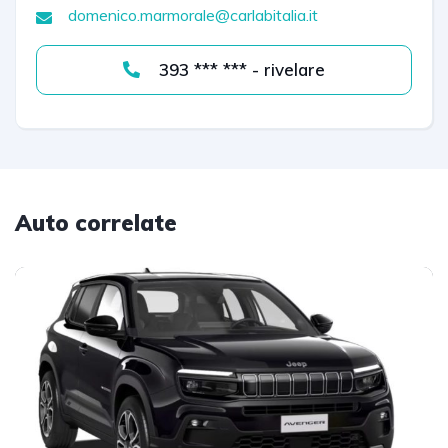
domenico.marmorale@carlabitalia.it
393 *** *** - rivelare
Auto correlate