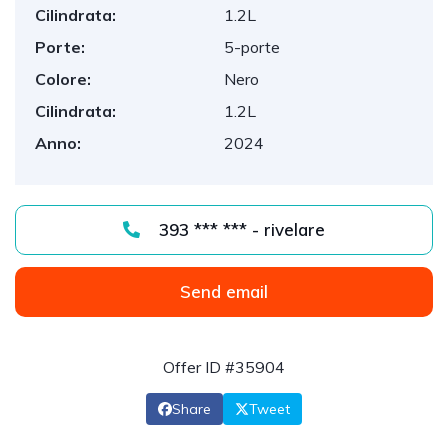
Cilindrata:
1.2L
Porte:
5-porte
Colore:
Nero
Cilindrata:
1.2L
Anno:
2024
393 *** *** - rivelare
Send email
Offer ID #35904
Share
Tweet