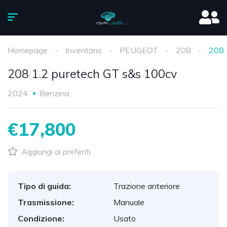
Homepage
Inventario
PEUGEOT
208
208 
208 1.2 puretech GT s&s 100cv
2024
Benzina
€17,800
Aggiungi ai preferiti
Tipo di guida:
Trazione anteriore
Trasmissione:
Manuale
Condizione:
Usato