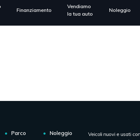
o
Vendiamo
Finanziamento
Noleggio
la tua auto
Parco
Noleggio
Veicoli nuovi e usati co