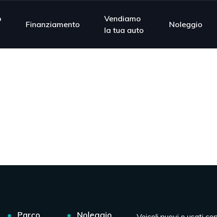
o
Vendiamo
Finanziamento
Noleggio
la tua auto
Parco
Noleggio
Veicoli nuovi e usati co