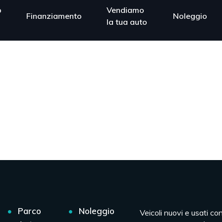
o
Vendiamo
Finanziamento
Noleggio
la tua auto
Parco
Noleggio
Veicoli nuovi e usati co