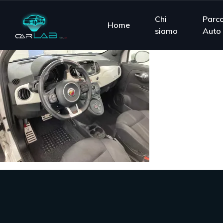
Chi
Parc
Home
siamo
Auto