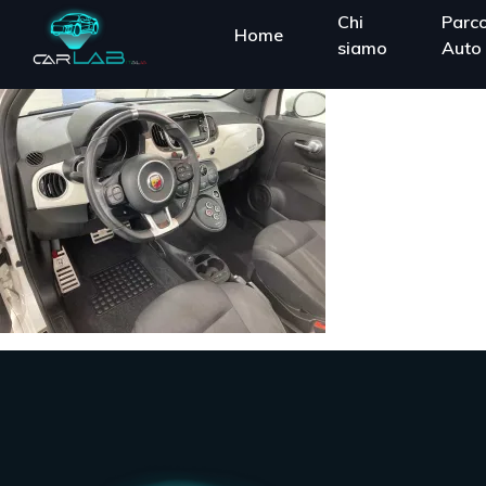
Chi
Parc
Home
siamo
Auto