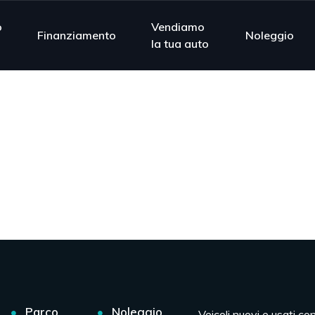
o
Vendiamo
Finanziamento
Noleggio
la tua auto
Parco
Noleggio
Veicoli nuovi e usati co