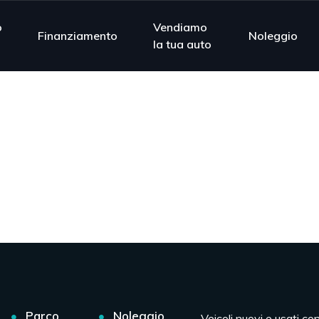
o
Vendiamo
Finanziamento
Noleggio
la tua auto
Parco
Noleggio
Veicoli nuovi e usati co