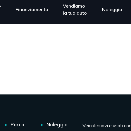
o
Vendiamo
Finanziamento
Noleggio
la tua auto
Parco
Noleggio
Veicoli nuovi e usati co