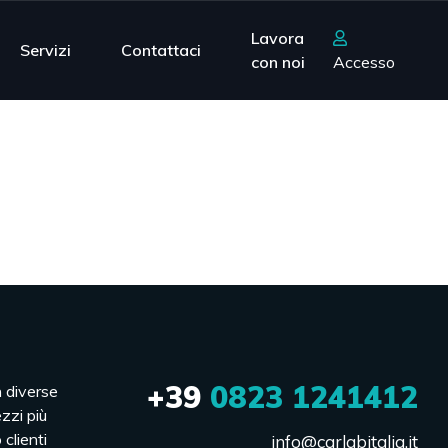
Lavora
Servizi
Contattaci
con noi
Accesso
+39
0823 1241412
n diverse
ezzi più
 clienti
info@carlabitalia.it