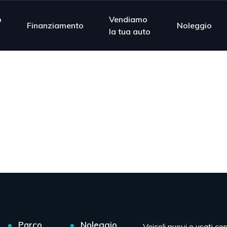
o
Vendiamo
Finanziamento
Noleggio
la tua auto
Parco
Noleggio
Veicoli nuovi e usati co