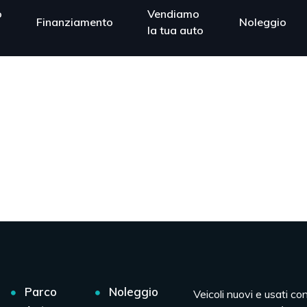
o
Vendiamo
Finanziamento
Noleggio
la tua auto
Parco
Noleggio
Veicoli nuovi e usati co