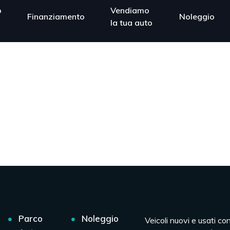
o
Vendiamo
Finanziamento
Noleggio
la tua auto
Parco
Noleggio
Veicoli nuovi e usati co