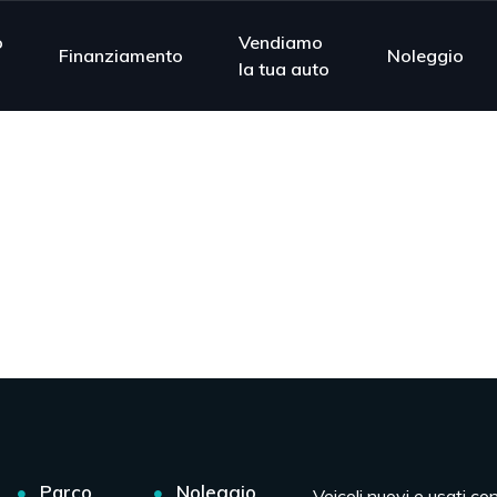
o
Vendiamo
Finanziamento
Noleggio
la tua auto
Parco
Noleggio
Veicoli nuovi e usati co