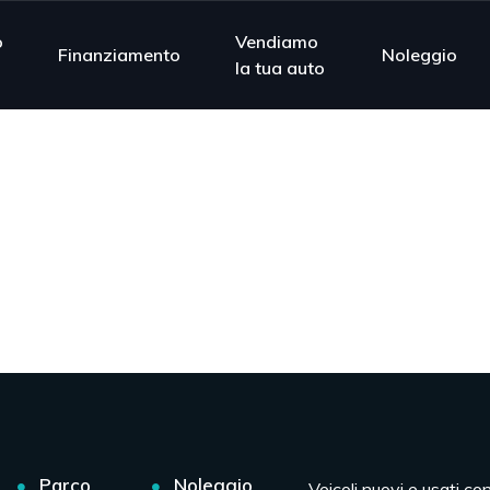
o
Vendiamo
Finanziamento
Noleggio
la tua auto
Parco
Noleggio
Veicoli nuovi e usati co