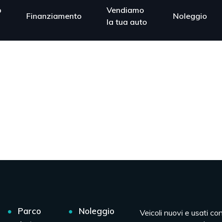
o
Vendiamo
Finanziamento
Noleggio
la tua auto
Parco
Noleggio
Veicoli nuovi e usati co