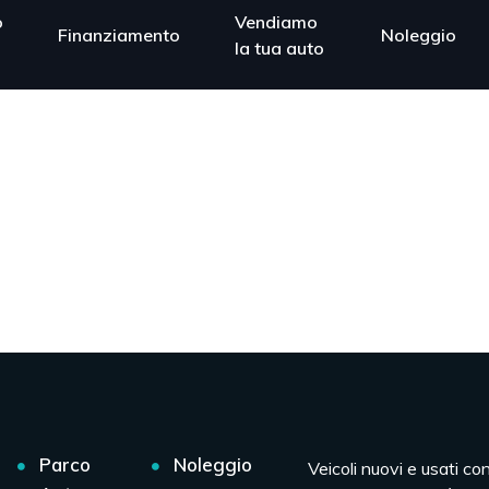
o
Vendiamo
Finanziamento
Noleggio
la tua auto
Parco
Noleggio
Veicoli nuovi e usati co