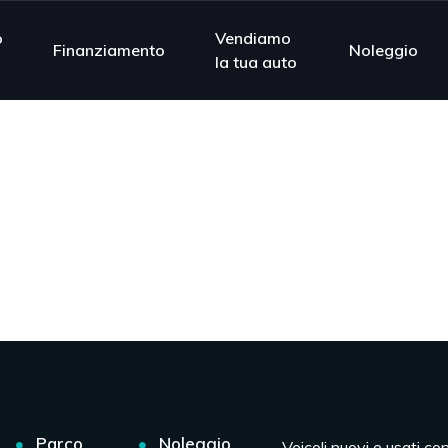
o
Vendiamo
Finanziamento
Noleggio
la tua auto
Parco
Noleggio
Veicoli nuovi e usati co