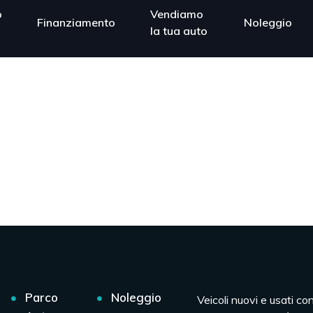
o
Vendiamo
Finanziamento
Noleggio
la tua auto
Parco
Noleggio
Veicoli nuovi e usati co