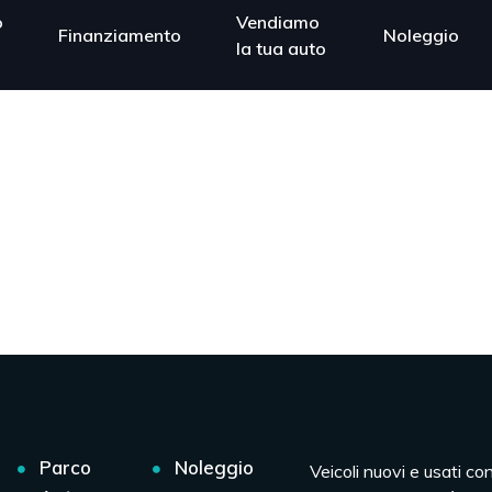
o
Vendiamo
Finanziamento
Noleggio
la tua auto
Parco
Noleggio
Veicoli nuovi e usati co