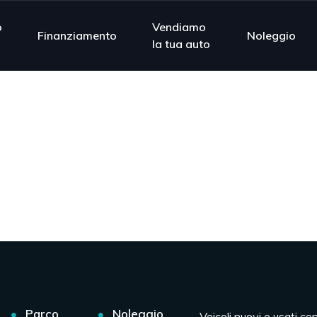
o
Vendiamo
Finanziamento
Noleggio
la tua auto
Parco
Noleggio
Veicoli nuovi e usati co