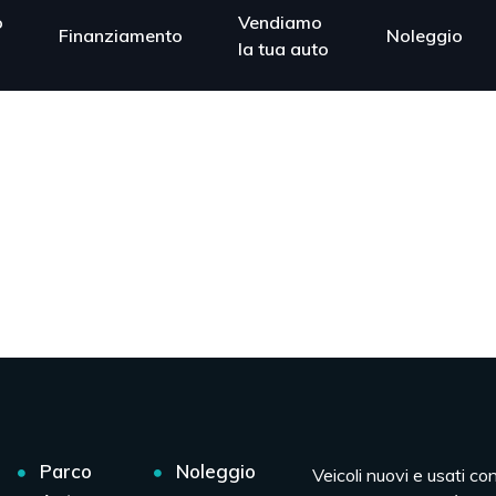
o
Vendiamo
Finanziamento
Noleggio
la tua auto
Parco
Noleggio
Veicoli nuovi e usati co