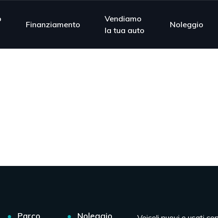
o
Vendiamo
Finanziamento
Noleggio
la tua auto
Parco
Noleggio
Veicoli nuovi e usati co