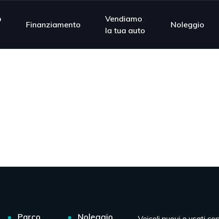
o
Vendiamo
Finanziamento
Noleggio
la tua auto
Parco
Noleggio
Veicoli nuovi e usati co