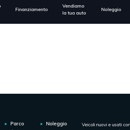
o
Vendiamo
Finanziamento
Noleggio
la tua auto
Parco
Noleggio
Veicoli nuovi e usati co